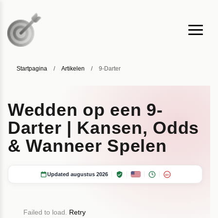
Startpagina
/
Artikelen
/
9-Darter
Wedden op een 9-
Darter | Kansen, Odds
& Wanneer Spelen
Updated augustus 2026
18+
Failed to load.
Retry