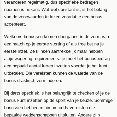
veranderen regelmatig, dus specifieke bedragen
noemen is riskant. Wat wel constant is, is het belang
van de voorwaarden te lezen voordat je een bonus
accepteert.
Welkomstbonussen komen doorgaans in de vorm van
een match op je eerste storting of als free bet na je
eerste inzet. Ze klinken aantrekkelijk maar hebben
altijd wagering requirements: je moet het bonusbedrag
een bepaald aantal keren inzetten voordat je het kunt
uitbetalen. Die vereisten kunnen de waarde van de
bonus drastisch verminderen.
Bij darts specifiek is het belangrijk te checken of je de
bonus kunt inzetten op de sport van je keuze. Sommige
bonussen hebben minimum odds-vereisten die
bepaalde weddenschappen uitsluiten. Andere zijn