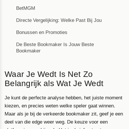
BetMGM
Directe Vergelijking: Welke Past Bij Jou
Bonussen en Promoties
De Beste Bookmaker Is Jouw Beste
Bookmaker
Waar Je Wedt Is Net Zo
Belangrijk als Wat Je Wedt
Je kunt de perfecte analyse hebben, het juiste moment
kiezen, en precies weten welke speler gaat winnen.
Maar als je bij de verkeerde bookmaker zit, geef je een
deel van die edge weer weg. De keuze voor een