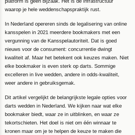
platform is geen bijzaak. Het is de infrastructuur
waarop je hele weddenschapspraktijk rust.
In Nederland opereren sinds de legalisering van online
kansspelen in 2021 meerdere bookmakers met een
vergunning van de Kansspelautoriteit. Dat is goed
nieuws voor de consument: concurrentie dwingt
kwaliteit af. Maar het betekent ook keuzes maken. Niet
elke bookmaker is even sterk op darts. Sommige
excelleren in live wedden, andere in odds-kwaliteit,
weer andere in gebruiksgemak.
Dit artikel vergelijkt de belangrijkste legale opties voor
darts wedden in Nederland. We kijken naar wat elke
bookmaker biedt, waar ze in uitblinken, en waar ze
tekortschieten. Het doel is niet om één winnaar te
kronen maar om je te helpen de keuze te maken die