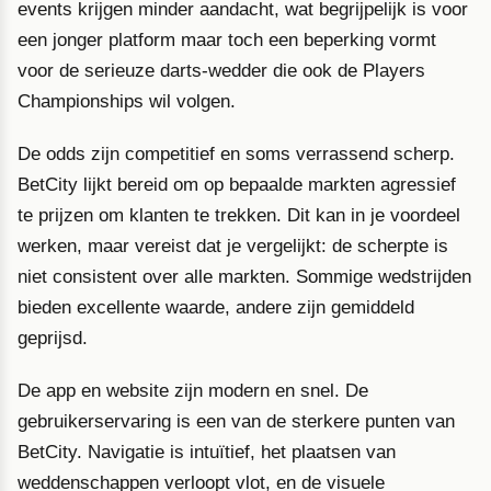
events krijgen minder aandacht, wat begrijpelijk is voor
een jonger platform maar toch een beperking vormt
voor de serieuze darts-wedder die ook de Players
Championships wil volgen.
De odds zijn competitief en soms verrassend scherp.
BetCity lijkt bereid om op bepaalde markten agressief
te prijzen om klanten te trekken. Dit kan in je voordeel
werken, maar vereist dat je vergelijkt: de scherpte is
niet consistent over alle markten. Sommige wedstrijden
bieden excellente waarde, andere zijn gemiddeld
geprijsd.
De app en website zijn modern en snel. De
gebruikerservaring is een van de sterkere punten van
BetCity. Navigatie is intuïtief, het plaatsen van
weddenschappen verloopt vlot, en de visuele