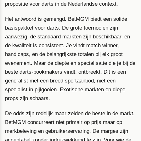
propositie voor darts in de Nederlandse context.
Het antwoord is gemengd. BetMGM biedt een solide
basispakket voor darts. De grote toernooien zijn
aanwezig, de standaard markten zijn beschikbaar, en
de kwaliteit is consistent. Je vindt match winner,
handicaps, en de belangrijkste totalen bij elk groot
evenement. Maar de diepte en specialisatie die je bij de
beste darts-bookmakers vindt, ontbreekt. Dit is een
generalist met een breed sportaanbod, niet een
specialist in pijlgooien. Exotische markten en diepe
props zijn schaars.
De odds zijn redelijk maar zelden de beste in de markt.
BetMGM concurreert niet primair op prijs maar op
merkbeleving en gebruikerservaring. De marges zijn
acceptabel zonder indrukwekkend te zijn. Voor wie de