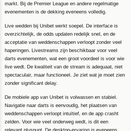
markt. Bij de Premier League en andere regelmatige
evenementen is de dekking eveneens volledig.
Live wedden bij Unibet werkt soepel. De interface is
overzichtelijk, de odds updaten redelijk snel, en de
acceptatie van weddenschappen verloopt zonder veel
haperingen. Livestreams zijn beschikbaar voor veel
darts evenementen, wat een groot voordeel is voor wie
live wedt. De kwaliteit van de stream is adequaat, niet
spectaculair, maar functioneel. Je ziet wat je moet zien
zonder significant delay.
De mobiele app van Unibet is volwassen en stabiel.
Navigatie naar darts is eenvoudig, het plaatsen van
weddenschappen verloopt intuïtief, en de app crasht
zelden. Voor wie veel onderweg wedt, is dit een
relevant pluspunt. De desktop-ervaring is eveneens